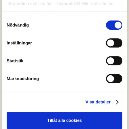
information som du har tillhandahållit eller som de har
samlat in när du har använt deras tjänster.
Samtyckesval
Nödvändig
Inställningar
Statistik
Marknadsföring
Erik Slottner
Visa detaljer
"Det som AI Sweden presenterade idag är ett
värdefullt inspel." Civilministern kommenterade
strategin på LinkedIn.
Tillåt alla cookies
Social media