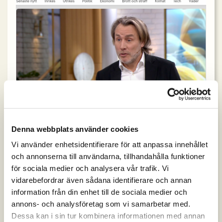
Tv4 Nyhetsmorgon
Denna webbplats använder cookies
Vi använder enhetsidentifierare för att anpassa innehållet
Martin Svensson, Managing director at AI Sweden
besökte Tv4 Nyhetsmorgon för att tala om En AI-
och annonserna till användarna, tillhandahålla funktioner
Strategi för Sverige den 20 mars 2024
för sociala medier och analysera vår trafik. Vi
vidarebefordrar även sådana identifierare och annan
Press and media
information från din enhet till de sociala medier och
annons- och analysföretag som vi samarbetar med.
Dessa kan i sin tur kombinera informationen med annan