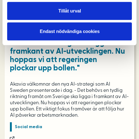
Tillåt urval
Endast nödvändiga cookies
"Det behövs en tydlig riktning
framåt om Sverige ska ligga i
framkant av AI-utvecklingen. Nu
hoppas vi att regeringen
plockar upp bollen."
Akavia välkomnar den nya AI-strategi som AI
Sweden presenterade i dag. - Det behövs en tydlig
riktning framåt om Sverige ska ligga i framkant av AI-
utvecklingen. Nu hoppas vi att regeringen plockar
upp bollen. Ett viktigt fokus framöver är att följa hur
AI påverkar arbetsmarknaden.
Social media