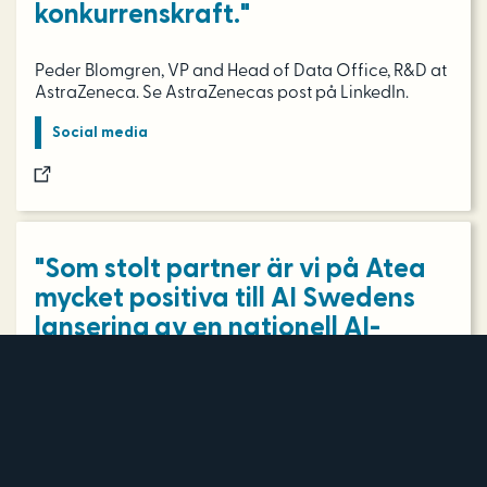
konkurrenskraft."
Peder Blomgren, VP and Head of Data Office, R&D at
AstraZeneca. Se AstraZenecas post på LinkedIn.
Social media
"Som stolt partner är vi på Atea
mycket positiva till AI Swedens
lansering av en nationell AI-
strategi."
Atea kommenterar lanseringen av En AI-Strategi för
Sverige på LinkedIn.
Social media