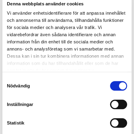
Denna webbplats använder cookies
Vi använder enhetsidentifierare för att anpassa innehållet
More press clippings
och annonserna till användarna, tillhandahålla funktioner
för sociala medier och analysera vår trafik. Vi
vidarebefordrar även sådana identifierare och annan
Press and media
information från din enhet till de sociala medier och
annons- och analysföretag som vi samarbetar med.
The press conference for 'An AI strategy for
Dessa kan i sin tur kombinera informationen med annan
Sweden' was covered in many media outlets. We've
information som du har tillhandahållit eller som de har
gathered a select few links to read.
samlat in när du har använt deras tjänster.
Barometern
(paywall)
Samtyckesval
Nödvändig
SydÖstran
(paywall)
GP
(paywall)
Inställningar
VD tidningen
(paywall)
Statistik