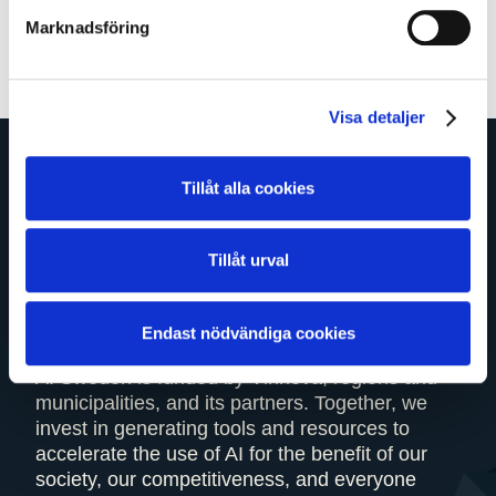
Back
Marknadsföring
Visa detaljer
Tillåt alla cookies
Tillåt urval
AI Sweden is the national center for applied AI
and brings together 140+ partners across the
Endast nödvändiga cookies
public and private sectors as well as academia.
AI Sweden is funded by Vinnova, regions and
municipalities, and its partners. Together, we
invest in generating tools and resources to
accelerate the use of AI for the benefit of our
society, our competitiveness, and everyone