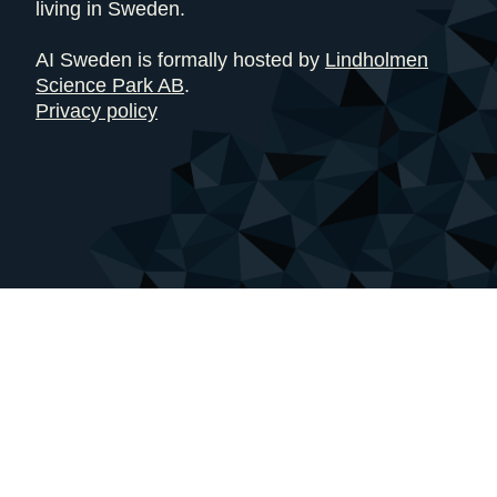
living in Sweden.
AI Sweden is formally hosted by
Lindholmen
Science Park AB
.
Privacy policy
info@ai.se
ai.se
My AI
Linkedin
Insights blog
Youtube