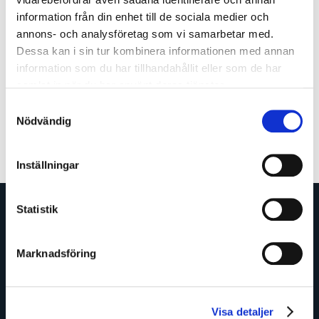
Aftonbladet
information från din enhet till de sociala medier och
annons- och analysföretag som vi samarbetar med.
Press and media
Dessa kan i sin tur kombinera informationen med annan
information som du har tillhandahållit eller som de har
samlat in när du har använt deras tjänster.
Samtyckesval
Back
Nödvändig
Inställningar
Statistik
Marknadsföring
AI Sweden is the national center for applied AI
and brings together 140+ partners across the
Visa detaljer